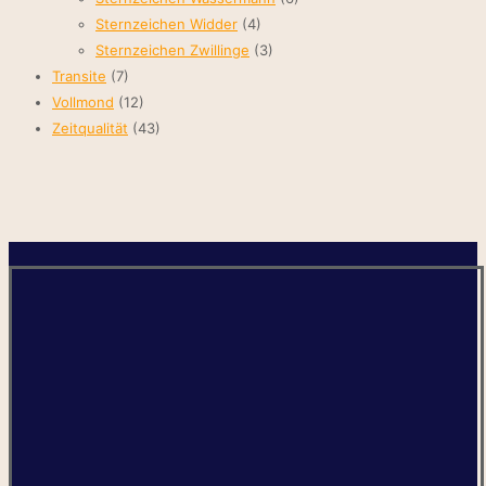
Sternzeichen Widder
(4)
Sternzeichen Zwillinge
(3)
Transite
(7)
Vollmond
(12)
Zeitqualität
(43)